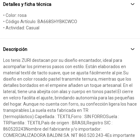
Detalles y ficha técnica
• Color: rosa
• Código Artículo: BA668SHYBKCWCO
• Actividad: Casual
Descripción
Los tenis ZURI destacan por su diseño encantador, ideal para
acompañar los primeros pasos con estilo. Están elaborados en
material textil de tacto suave, que se ajusta fácilmente al pie.Su
diseño en color rosado pastel transmite ternura, mientras que los
detalles bordados en el empeine añaden un toque artesanal. En el
lateral, tiene una abejita con alas y cuerpo en tonos pastel.El cierre
en velcro facilita el ajuste, brindando autonomía para las pequeñas
del hogar. Aunque no cuenta con forro, su confección ligera los hace
transpirables.La suela esta fabricada en TR
(termoplástico).Capellada : TEXTILForro : SIN FORROSuela :
TRPlantilla : TEXTILPaís de origen : BRASILRegistro SIC :
860520243Nombre del fabricante y/o importador:
COMERCIALIZADORA BALDINI SA. NIT 860.520.243-4Es importante