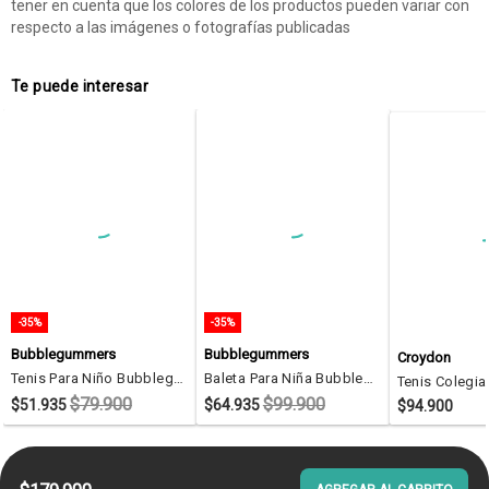
tener en cuenta que los colores de los productos pueden variar con
respecto a las imágenes o fotografías publicadas
Te puede interesar
-35%
-35%
Bubblegummers
Bubblegummers
Croydon
Tenis Para Niño Bubblegummers Azul Aquiles Dino Prewalker Boys 0 +
Baleta Para Niña Bubblegummers Café Claro Echo Prewalker Girls 0 +
$79.900
$99.900
$51.935
$64.935
$94.900