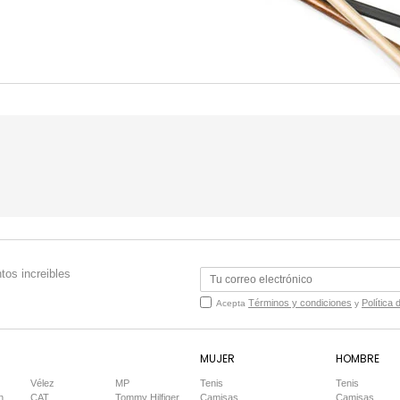
tos increibles
Términos y condiciones
Política 
Acepta
y
MUJER
HOMBRE
Vélez
MP
Tenis
Tenis
n
CAT
Tommy Hilfiger
Camisas
Camisas