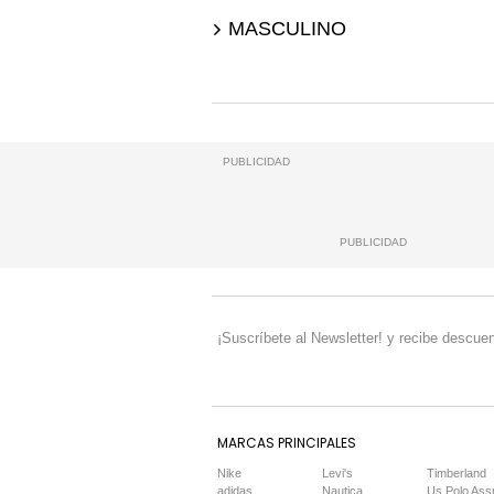
MASCULINO
PUBLICIDAD
PUBLICIDAD
¡Suscríbete al Newsletter! y recibe descuen
MARCAS PRINCIPALES
Nike
Levi's
Timberland
adidas
Nautica
Us Polo Ass