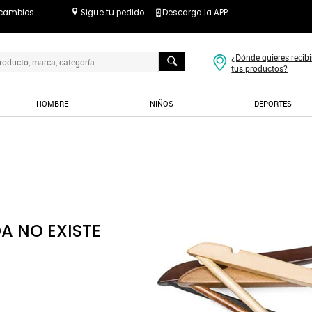
 cambios
Sigue tu pedido
Descarga la APP
¿Dónde quieres recibi
tus productos?
HOMBRE
NIÑOS
DEPORTES
A NO EXISTE