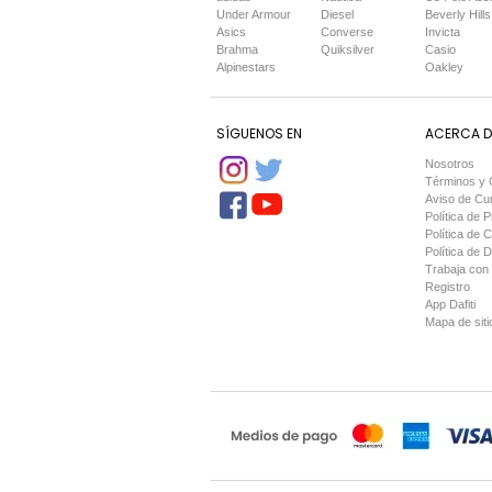
Under Armour
Diesel
Beverly Hills
Asics
Converse
Invicta
Brahma
Quiksilver
Casio
Alpinestars
Oakley
SÍGUENOS EN
ACERCA DE
Nosotros
Términos y 
Aviso de Cu
Política de P
Política de 
Política de 
Trabaja con
Registro
App Dafiti
Mapa de siti