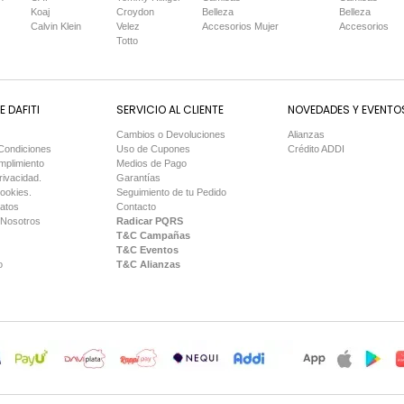
Koaj
Croydon
Belleza
Belleza
Calvin Klein
Velez
Accesorios Mujer
Accesorios
Totto
 DAFITI
SERVICIO AL CLIENTE
NOVEDADES Y EVENTO
Cambios o Devoluciones
Alianzas
Condiciones
Uso de Cupones
Crédito ADDI
mplimiento
Medios de Pago
rivacidad.
Garantías
Cookies.
Seguimiento de tu Pedido
Datos
Contacto
 Nosotros
Radicar PQRS
T&C Campañas
T&C Eventos
o
T&C Alianzas