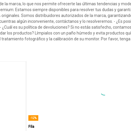
 de la marca, lo que nos permite ofrecerte las últimas tendencias y mod
e Premium: Estamos siempre disponibles para resolver tus dudas y garant
originales. Somos distribuidores autorizados de la marca, garantizando 
cuentras algún inconveniente, contáctanos y lo resolveremos. - ¿Es posi
- ¿Cuál es su política de devoluciones? Si no estás satisfecho, contamo
ar los productos? Límpialos con un paño húmedo y evita productos quí
tratamiento fotográfico y la calibración de su monitor. Por favor, tenga
-12%
Fila