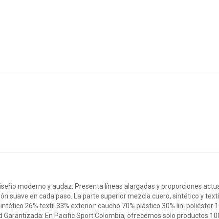
 diseño moderno y audaz. Presenta líneas alargadas y proporciones actua
n suave en cada paso. La parte superior mezcla cuero, sintético y texti
ntético 26% textil 33% exterior: caucho 70% plástico 30% lin: poliéster
dad Garantizada: En Pacific Sport Colombia, ofrecemos solo productos 10