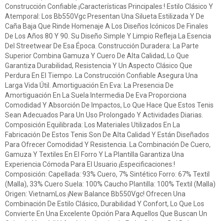
Construcción Confiable.¡Características Principales:! Estilo Clásico Y
Atemporal: Los Bb550Vgc Presentan Una Silueta Estilizada Y De
Caña Baja Que Rinde Homenaje A Los Diseños Icónicos De Finales
De Los Años 80 Y 90. Su Diseño Simple Y Limpio Refleja La Esencia
Del Streetwear De Esa Época. Construcción Duradera: La Parte
Superior Combina Gamuza Y Cuero De Alta Calidad, Lo Que
Garantiza Durabilidad, Resistencia Y Un Aspecto Clásico Que
Perdura En El Tiempo. La Construcción Confiable Asegura Una
Larga Vida Útil. Amortiguación En Eva: La Presencia De
Amortiguación En La Suela Intermedia De Eva Proporciona
Comodidad Y Absorción De Impactos, Lo Que Hace Que Estos Tenis
Sean Adecuados Para Un Uso Prolongado Y Actividades Diarias.
Composición Equilibrada: Los Materiales Utilizados En La
Fabricación De Estos Tenis Son De Alta Calidad Y Están Diseñados
Para Ofrecer Comodidad Y Resistencia. La Combinación De Cuero,
Gamuza Y Textiles En El Forro Y La Plantilla Garantiza Una
Experiencia Cómoda Para El Usuario.¡Especificaciones:!
Composición: Capellada: 93% Cuero, 7% Sintético Forro: 67% Textil
(Malla), 33% Cuero Suela: 100% Caucho Plantilla: 100% Textil (Malla)
Origen: VietnamLos ¡New Balance Bb550Vgc! Ofrecen Una
Combinación De Estilo Clásico, Durabilidad Y Confort, Lo Que Los
Convierte En Una Excelente Opción Para Aquellos Que Buscan Un