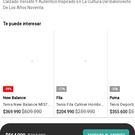
Calzado Versátil Y Auténtico Inspirado En La Cultura Del Baloncesto
De Los Años Noventa.
Te puede interesar
-39%
-21%
-30%
New Balance
Fila
Puma
Tenis New Balance Ml574d Para Hombre-Blanco
Tenis Fila Calmer Hombre-Negro
$609.990
$259.990
$5
$369.990
$204.990
$355.600