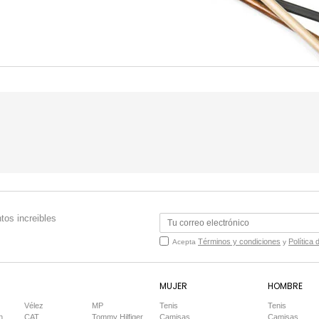
tos increibles
Términos y condiciones
Política 
Acepta
y
MUJER
HOMBRE
Vélez
MP
Tenis
Tenis
n
CAT
Tommy Hilfiger
Camisas
Camisas