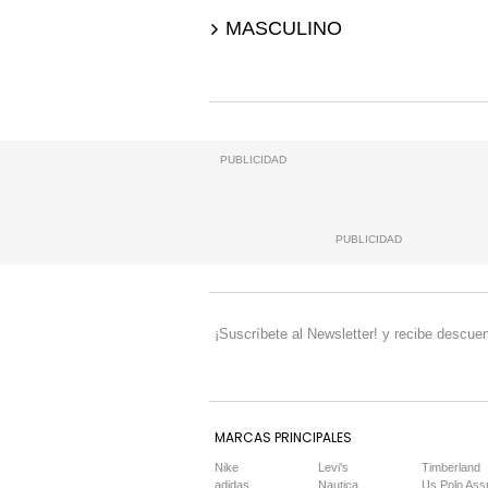
MASCULINO
PUBLICIDAD
PUBLICIDAD
¡Suscríbete al Newsletter! y recibe descuen
MARCAS PRINCIPALES
Nike
Levi's
Timberland
adidas
Nautica
Us Polo Ass