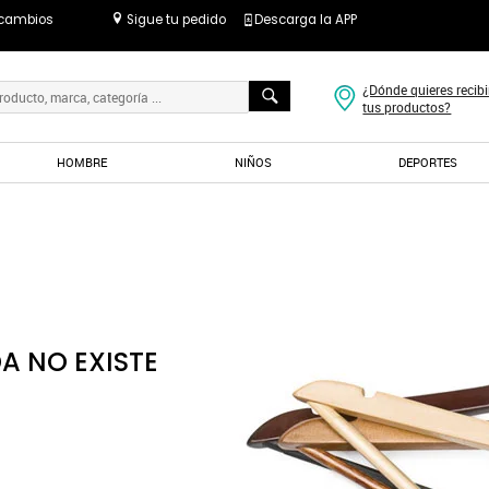
 cambios
Sigue tu pedido
Descarga la APP
¿Dónde quieres recibi
tus productos?
HOMBRE
NIÑOS
DEPORTES
A NO EXISTE