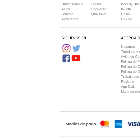
Under Armour
Diesel
Beverly Hills
Asics
Converse
Invicta
Brahma
Quiksilver
Casio
Alpinestars
Oakley
SÍGUENOS EN
ACERCA DE
Nosotros
Términos y 
Aviso de Cu
Política de P
Política de 
Política de 
Trabaja con
Registro
App Dafiti
Mapa de siti