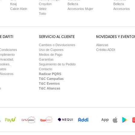
Koaj
Croydon
Belleza
Belleza
Calvin Klein
Velez
Accesorios Mujer
Accesorios
Totto
 DAFITI
SERVICIO AL CLIENTE
NOVEDADES Y EVENTO
Cambios o Devoluciones
Alianzas
Condiciones
Uso de Cupones
Crédito ADDI
mplimiento
Medios de Pago
rivacidad.
Garantías
Cookies.
Seguimiento de tu Pedido
Datos
Contacto
 Nosotros
Radicar PQRS
T&C Campañas
T&C Eventos
o
T&C Alianzas