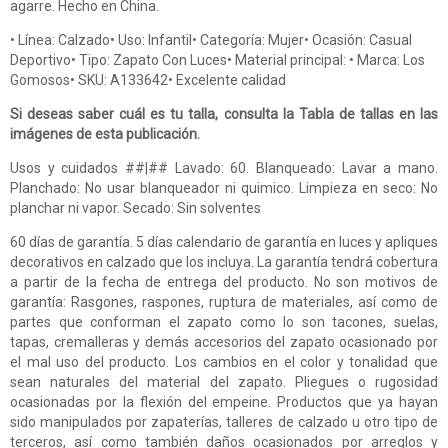
agarre. Hecho en China.
• Línea: Calzado• Uso: Infantil• Categoría: Mujer• Ocasión: Casual
Deportivo• Tipo: Zapato Con Luces• Material principal: • Marca: Los
Gomosos• SKU: A133642• Excelente calidad
Si deseas saber cuál es tu talla, consulta la Tabla de tallas en las
imágenes de esta publicación.
Usos y cuidados ##|## Lavado: 60. Blanqueado: Lavar a mano.
Planchado: No usar blanqueador ni quimico. Limpieza en seco: No
planchar ni vapor. Secado: Sin solventes
60 días de garantía. 5 días calendario de garantía en luces y apliques
decorativos en calzado que los incluya. La garantía tendrá cobertura
a partir de la fecha de entrega del producto. No son motivos de
garantía: Rasgones, raspones, ruptura de materiales, así como de
partes que conforman el zapato como lo son tacones, suelas,
tapas, cremalleras y demás accesorios del zapato ocasionado por
el mal uso del producto. Los cambios en el color y tonalidad que
sean naturales del material del zapato. Pliegues o rugosidad
ocasionadas por la flexión del empeine. Productos que ya hayan
sido manipulados por zapaterías, talleres de calzado u otro tipo de
terceros, así como también daños ocasionados por arreglos y