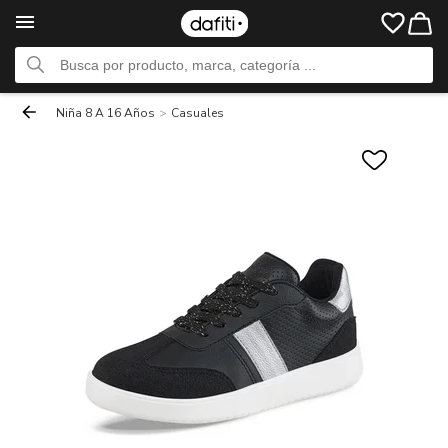
Niña 8 A 16 Años
>
Casuales