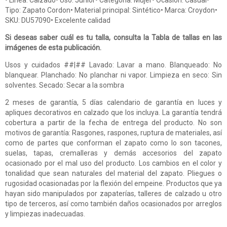
• Línea: Calzado• Uso: Junior• Categoría: Mujer• Ocasión: Casual•
Tipo: Zapato Cordon• Material principal: Sintético• Marca: Croydon•
SKU: DU57090• Excelente calidad
Si deseas saber cuál es tu talla, consulta la Tabla de tallas en las
imágenes de esta publicación.
Usos y cuidados ##|## Lavado: Lavar a mano. Blanqueado: No
blanquear. Planchado: No planchar ni vapor. Limpieza en seco: Sin
solventes. Secado: Secar a la sombra
2 meses de garantía, 5 días calendario de garantía en luces y
apliques decorativos en calzado que los incluya. La garantía tendrá
cobertura a partir de la fecha de entrega del producto. No son
motivos de garantía: Rasgones, raspones, ruptura de materiales, así
como de partes que conforman el zapato como lo son tacones,
suelas, tapas, cremalleras y demás accesorios del zapato
ocasionado por el mal uso del producto. Los cambios en el color y
tonalidad que sean naturales del material del zapato. Pliegues o
rugosidad ocasionadas por la flexión del empeine. Productos que ya
hayan sido manipulados por zapaterías, talleres de calzado u otro
tipo de terceros, así como también daños ocasionados por arreglos
y limpiezas inadecuadas.