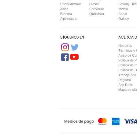
Under Armour
Diesel
Beverly Hills
Asics
Converse
Invicta
Brahma
Quiksilver
Casio
Alpinestars
Oakley
SÍGUENOS EN
ACERCA DE
Nosotros
Términos y 
Aviso de Cu
Política de P
Política de 
Política de 
Trabaja con
Registro
App Dafiti
Mapa de siti