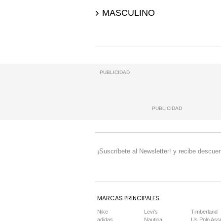
MASCULINO
PUBLICIDAD
PUBLICIDAD
¡Suscríbete al Newsletter! y recibe descuen
MARCAS PRINCIPALES
Nike
Levi's
Timberland
adidas
Nautica
Us Polo Ass