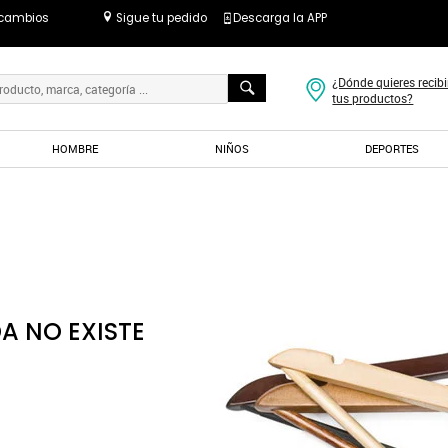
 cambios
Sigue tu pedido
Descarga la APP
¿Dónde quieres recibi
tus productos?
HOMBRE
NIÑOS
DEPORTES
A NO EXISTE