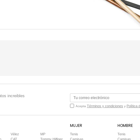
tos increibles
Términos y condiciones
Política 
Acepta
y
MUJER
HOMBRE
Vélez
MP
Tenis
Tenis
n
CAT
Tommy Hilfiger
Camisas
Camisas