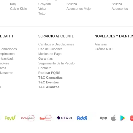
Koaj
Croydon
Belleza
Belleza
Calvin Klein
Velez
Accesorios Mujer
Accesorios
Totto
 DAFITI
SERVICIO AL CLIENTE
NOVEDADES Y EVENTO
Cambios o Devoluciones
Alianzas
Condiciones
Uso de Cupones
Crédito ADDI
mplimiento
Medios de Pago
rivacidad.
Garantías
Cookies.
Seguimiento de tu Pedido
Datos
Contacto
 Nosotros
Radicar PQRS
T&C Campañas
T&C Eventos
o
T&C Alianzas