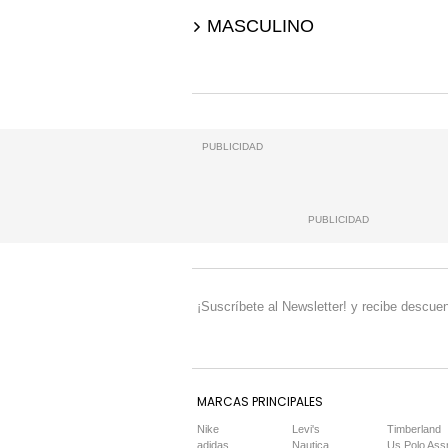
MASCULINO
PUBLICIDAD
PUBLICIDAD
¡Suscríbete al Newsletter! y recibe descuen
MARCAS PRINCIPALES
Nike
Levi's
Timberland
adidas
Nautica
Us Polo Ass