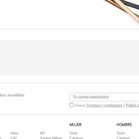
tos increibles
Términos y condiciones
Política 
Acepta
y
MUJER
HOMBRE
Vélez
MP
Tenis
Tenis
n
CAT
Tommy Hilfiger
Camisas
Camisas