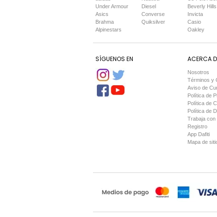
Under Armour
Diesel
Beverly Hills
Asics
Converse
Invicta
Brahma
Quiksilver
Casio
Alpinestars
Oakley
SÍGUENOS EN
ACERCA DE
Nosotros
Términos y 
Aviso de Cu
Política de P
Política de 
Política de 
Trabaja con
Registro
App Dafiti
Mapa de siti