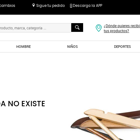
 cambios
Sigue tu pedido
Descarga la APP
¿Dónde quieres recibi
tus productos?
HOMBRE
NIÑOS
DEPORTES
A NO EXISTE