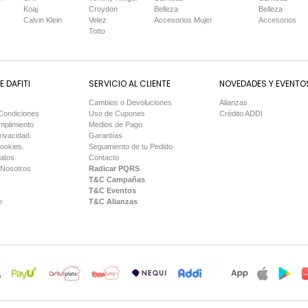
Koaj
Croydon
Belleza
Belleza
Calvin Klein
Velez
Accesorios Mujer
Accesorios
Totto
 DAFITI
SERVICIO AL CLIENTE
NOVEDADES Y EVENTO
Cambios o Devoluciones
Alianzas
Condiciones
Uso de Cupones
Crédito ADDI
mplimiento
Medios de Pago
rivacidad.
Garantías
Cookies.
Seguimiento de tu Pedido
Datos
Contacto
 Nosotros
Radicar PQRS
T&C Campañas
T&C Eventos
o
T&C Alianzas