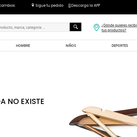
 cambios
Sigue tu pedido
Descarga la APP
¿Dónde quieres recibi
tus productos?
HOMBRE
NIÑOS
DEPORTES
A NO EXISTE