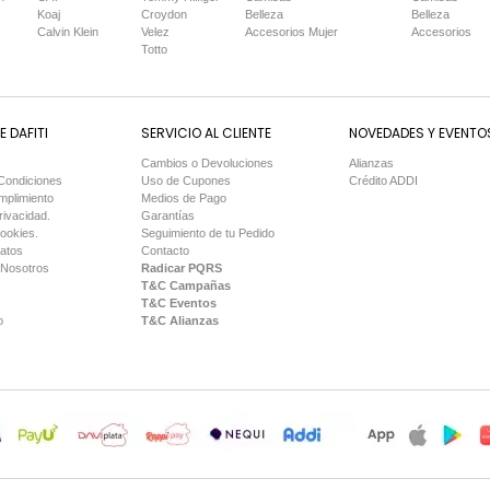
Koaj
Croydon
Belleza
Belleza
Calvin Klein
Velez
Accesorios Mujer
Accesorios
Totto
 DAFITI
SERVICIO AL CLIENTE
NOVEDADES Y EVENTO
Cambios o Devoluciones
Alianzas
Condiciones
Uso de Cupones
Crédito ADDI
mplimiento
Medios de Pago
rivacidad.
Garantías
Cookies.
Seguimiento de tu Pedido
Datos
Contacto
 Nosotros
Radicar PQRS
T&C Campañas
T&C Eventos
o
T&C Alianzas