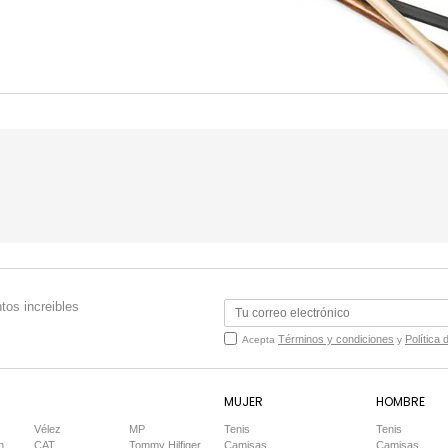
tos increibles
Términos y condiciones
Política 
Acepta
y
MUJER
HOMBRE
Vélez
MP
Tenis
Tenis
n
CAT
Tommy Hilfiger
Camisas
Camisas