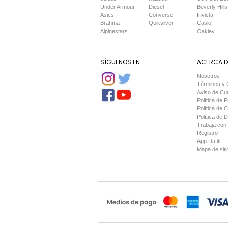
Under Armour
Diesel
Beverly Hills
Asics
Converse
Invicta
Brahma
Quiksilver
Casio
Alpinestars
Oakley
SÍGUENOS EN
ACERCA DE
Nosotros
Términos y 
Aviso de Cu
Política de P
Política de 
Política de 
Trabaja con
Registro
App Dafiti
Mapa de siti