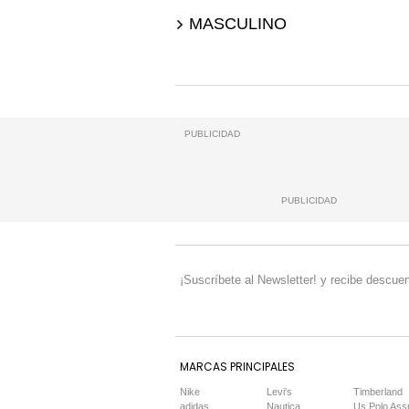
MASCULINO
PUBLICIDAD
PUBLICIDAD
¡Suscríbete al Newsletter! y recibe descuen
MARCAS PRINCIPALES
Nike
Levi's
Timberland
adidas
Nautica
Us Polo Ass