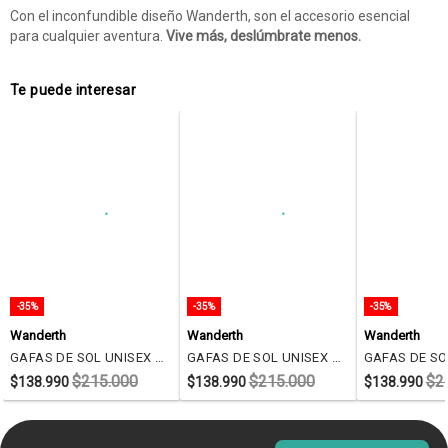
Con el inconfundible diseño Wanderth, son el accesorio esencial
para cualquier aventura.
Vive más, deslúmbrate menos.
Te puede interesar
-35%
-35%
-35%
Wanderth
Wanderth
Wanderth
GAFAS DE SOL UNISEX WANDERTH FILTRO UV400 CON LENTES POLARIZADOS-GRIS TRASLUCIDO-OLD2026
GAFAS DE SOL UNISEX WANDTHER FILTRO UV400 CON LENTES POLARIZADOS GRIS-WD73705
$215.000
$215.000
$2
$138.990
$138.990
$138.990