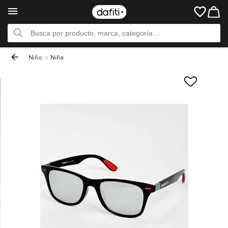
Niño
>
Niña