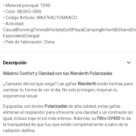
• Material principal: TR90
• Color: NEGRO-GRIS
• Código Artículo: WA476ACYCMAACO
• Actividad:
Casual|Running|Tennis|lifestyle|Golf|Playa|Camping|Infantil|Urbano|O
Especiales|Colegial
• País de fabricación: China
Descripción
Máximo Confort y Claridad con tus Wanderth Polarizadas
¿Cansado del sol que ciega? Las gafas
Wanderth
están hechas para
cambiar tu forma de ver el día. No solo protegen; mejoran tu
experiencia visual.
Equipadas con lentes
Polarizadas
de alta calidad, estas gafas
eliminan el resplandor para ofrecerte una claridad y un contraste sin
igual, incluso bajo el sol más intenso. Además, su
Filtro UV400
te da
la tranquilidad de que tus ojos están completamente a salvo de la
radiación dañina.