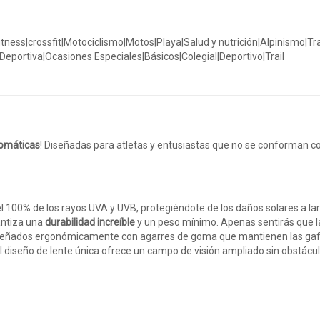
o|fitness|crossfit|Motociclismo|Motos|Playa|Salud y nutrición|Alpinismo
ortiva|Ocasiones Especiales|Básicos|Colegial|Deportivo|Trail
romáticas
! Diseñadas para atletas y entusiastas que no se conforman 
 100% de los rayos UVA y UVB, protegiéndote de los daños solares a larg
antiza una
durabilidad increíble
y un peso mínimo. Apenas sentirás que la
 diseñados ergonómicamente con agarres de goma que mantienen las gaf
l diseño de lente única ofrece un campo de visión ampliado sin obstácul