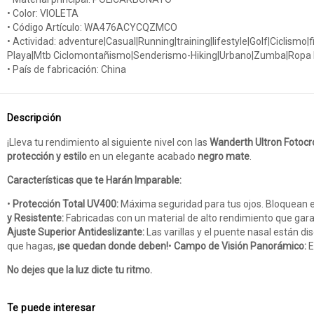
• Color: VIOLETA
• Código Artículo: WA476ACYCQZMCO
• Actividad: adventure|Casual|Running|training|lifestyle|Golf|Ciclism
Playa|Mtb Ciclomontañismo|Senderismo-Hiking|Urbano|Zumba|Ropa Dep
• País de fabricación: China
Descripción
¡Lleva tu rendimiento al siguiente nivel con las
Wanderth Ultron Fotoc
protección y estilo
en un elegante acabado
negro mate
.
Características que te Harán Imparable:
•
Protección Total UV400:
Máxima seguridad para tus ojos. Bloquean el
y Resistente:
Fabricadas con un material de alto rendimiento que gar
Ajuste Superior Antideslizante:
Las varillas y el puente nasal están
que hagas,
¡se quedan donde deben!
•
Campo de Visión Panorámico:
E
No dejes que la luz dicte tu ritmo.
Te puede interesar