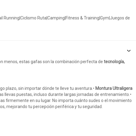
|Trail Running|Ciclismo Ruta|Camping|Fitness & Training|Gym|Juegos de
con menos, estas gafas son la combinación perfecta de
tecnología,
o plazo, sin importar dónde te lleve tu aventura.•
Montura Ultraligera
s llevas puestas, incluso durante largas jornadas de entrenamiento.•
as firmemente en su lugar. No importa cuánto sudes o el movimiento
os, mejorando tu percepción periférica y tu seguridad.