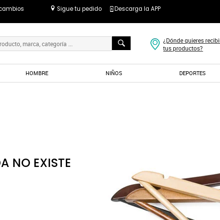
 cambios
Sigue tu pedido
Descarga la APP
¿Dónde quieres recibi
tus productos?
HOMBRE
NIÑOS
DEPORTES
A NO EXISTE