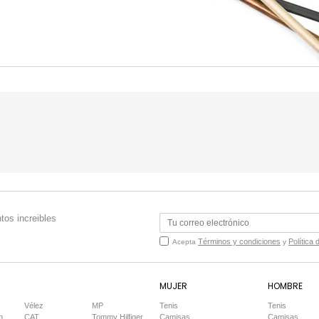
tos increibles
Términos y condiciones
Política 
Acepta
y
MUJER
HOMBRE
Vélez
MP
Tenis
Tenis
n
CAT
Tommy Hilfiger
Camisas
Camisas