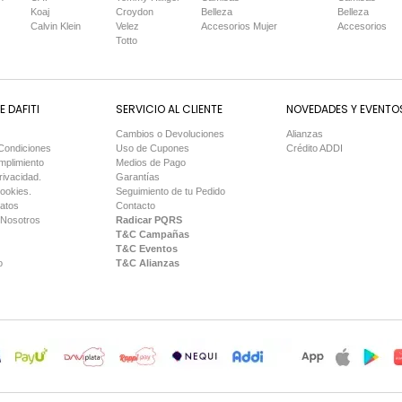
Koaj
Croydon
Belleza
Belleza
Calvin Klein
Velez
Accesorios Mujer
Accesorios
Totto
 DAFITI
SERVICIO AL CLIENTE
NOVEDADES Y EVENTO
Cambios o Devoluciones
Alianzas
Condiciones
Uso de Cupones
Crédito ADDI
mplimiento
Medios de Pago
rivacidad.
Garantías
Cookies.
Seguimiento de tu Pedido
Datos
Contacto
 Nosotros
Radicar PQRS
T&C Campañas
T&C Eventos
o
T&C Alianzas