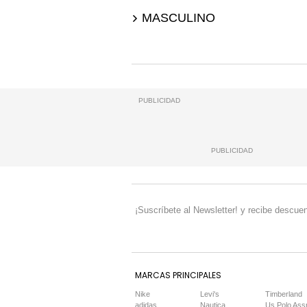
MASCULINO
PUBLICIDAD
PUBLICIDAD
¡Suscríbete al Newsletter! y recibe descuen
MARCAS PRINCIPALES
Nike
Levi's
Timberland
adidas
Nautica
Us Polo Ass