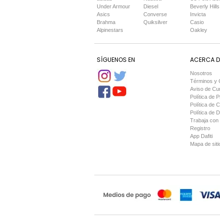
Under Armour
Diesel
Beverly Hills
Asics
Converse
Invicta
Brahma
Quiksilver
Casio
Alpinestars
Oakley
SÍGUENOS EN
ACERCA DE
Nosotros
Términos y 
Aviso de Cu
Política de P
Política de 
Política de 
Trabaja con
Registro
App Dafiti
Mapa de siti