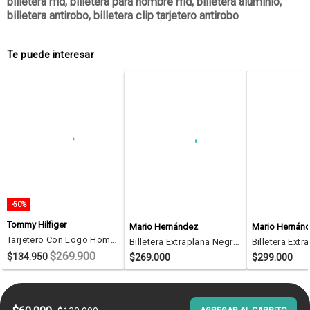
billetera rfid, billetera para hombre rfid, billetera aluminio,
billetera antirobo, billetera clip tarjetero antirobo
Te puede interesar
-50%
Tommy Hilfiger
Mario Hernández
Mario Hernán
Tarjetero Con Logo Hombre Negro Tommy Hilfiger
Billetera Extraplana Negro Etna Esencial Billetera Extraplana Negro Etna Esencial
$269.900
$134.950
$269.000
$299.000